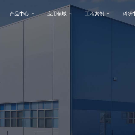
产品中心

应用领域

工程案例

科研