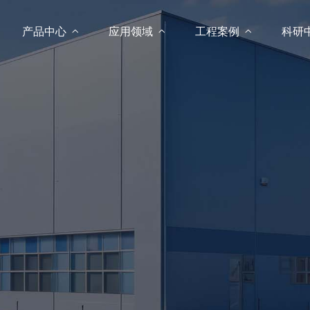
产品中心

应用领域

工程案例

科研