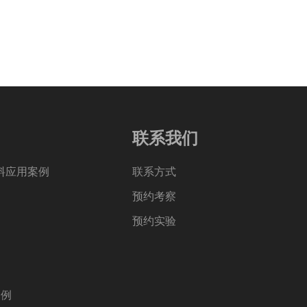
联系我们
料应用案例
联系方式
预约考察
预约实验
案例