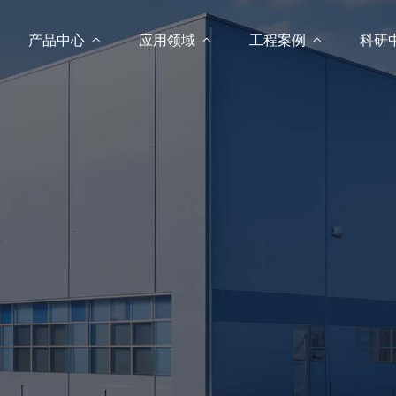
产品中心

应用领域

工程案例

科研