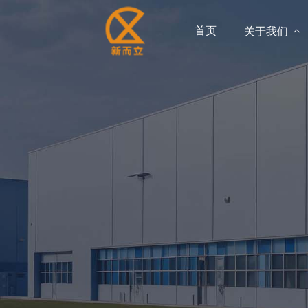
首页
关于我们
