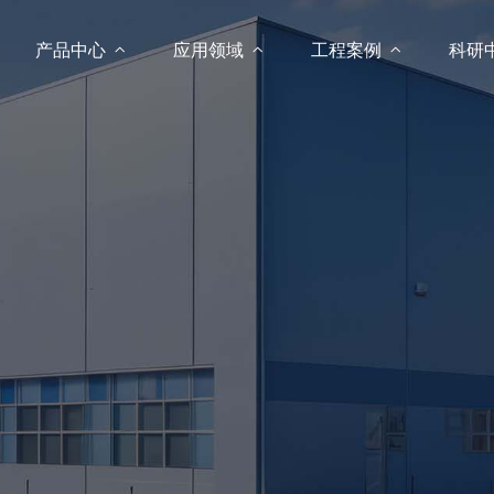
产品中心

应用领域

工程案例

科研