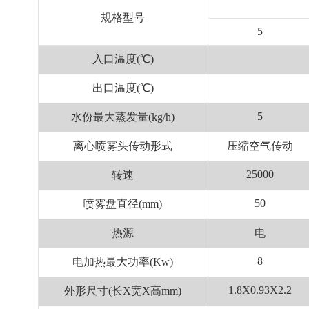
规格型号
5
入口温度(℃)
出口温度(℃)
5
水份最大蒸发量(kg/h)
离心喷雾头传动形式
压缩空气传动
25000
转速
50
喷雾盘直径(mm)
热源
电
8
电加热最大功率(Kw)
1.8X0.93X2.2
外形尺寸(长X宽X高mm)