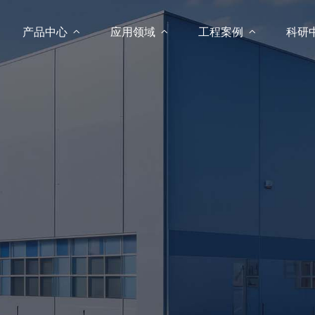
产品中心

应用领域

工程案例

科研