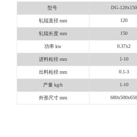
DG-120x150
型号
120
轧辊直径 mm
150
轧辊长度 mm
0.37x2
功率 kw
1-10
进料粒径 mm
0.1-3
出料粒径 mm
1-10
产量 kg/h
680x500x65
外形尺寸 mm