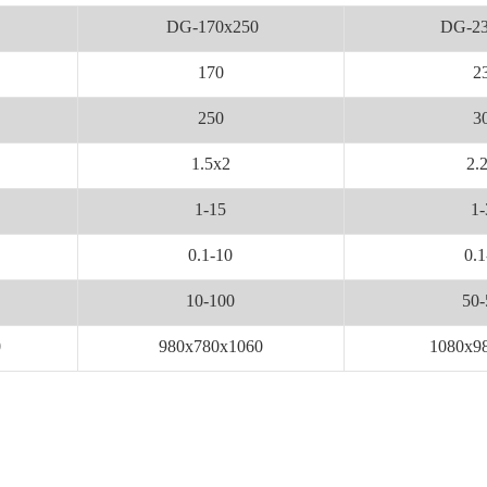
DG-170x250
DG-23
170
2
250
3
1.5x2
2.
1-15
1-
0.1-10
0.1
10-100
50-
0
980x780x1060
1080x9