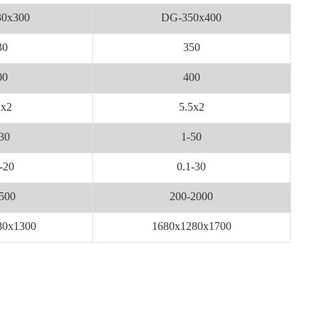
0x300
DG-350x400
30
350
00
400
2x2
5.5x2
30
1-50
-20
0.1-30
500
200-2000
80x1300
1680x1280x1700