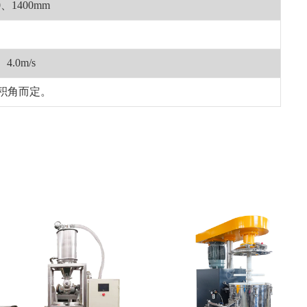
0、1400mm
、4.0m/s
积角而定。