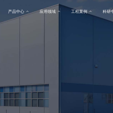
产品中心

应用领域

工程案例

科研